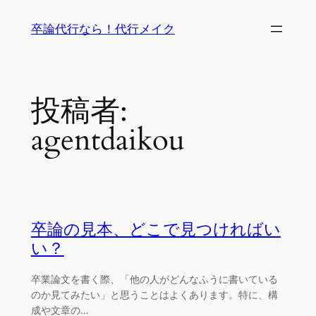
内
卒論代行なら！代行メイク
容
を
ス
キ
投稿者:
ッ
プ
agentdaikou
卒論の見本、どこで見つければい
い？
卒業論文を書く際、「他の人がどんなふうに書いている
のか見てみたい」と思うことはよくあります。特に、構
成や文章の…