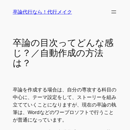
内
卒論代行なら！代行メイク
容
を
ス
キ
卒論の目次ってどんな感
ッ
じ？／自動作成の方法
プ
は？
卒論を作成する場合は、自分の専攻する科目の
中心に、テーマ設定をして、ストーリーを組み
立てていくことになりますが、現在の卒論の執
筆は、Wordなどのワープロソフトで行うこと
が普通になっています。