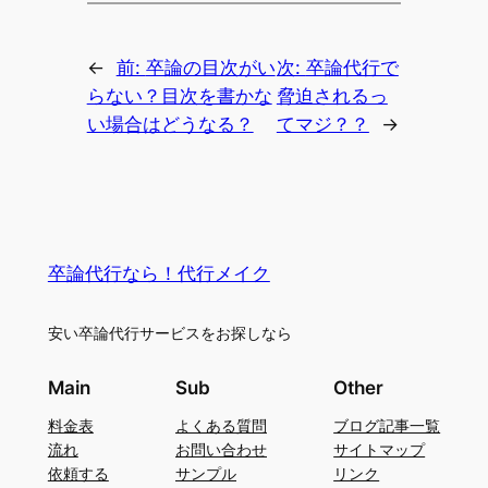
←
前:
卒論の目次がい
次:
卒論代行で
らない？目次を書かな
脅迫されるっ
い場合はどうなる？
てマジ？？
→
卒論代行なら！代行メイク
安い卒論代行サービスをお探しなら
Main
Sub
Other
料金表
よくある質問
ブログ記事一覧
流れ
お問い合わせ
サイトマップ
依頼する
サンプル
リンク