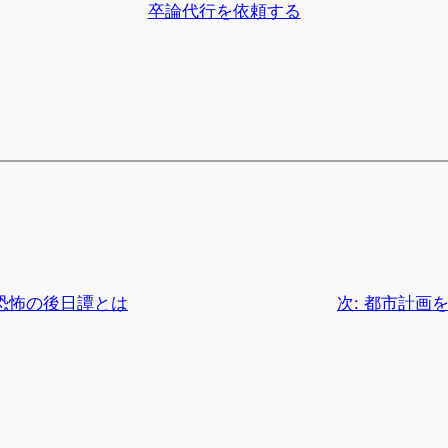
卒論代行を依頼する
恐怖の後日譚とは
次:
都市計画