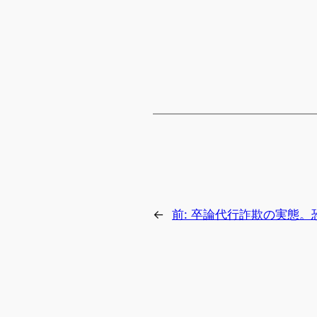
←
前:
卒論代行詐欺の実態。