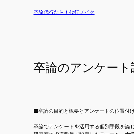
内
卒論代行なら！代行メイク
容
を
ス
キ
ッ
プ
卒論のアンケート
■卒論の目的と概要とアンケートの位置付
卒論でアンケートを活用する個別手段を論