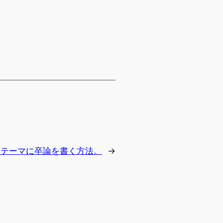
をテーマに卒論を書く方法。
→